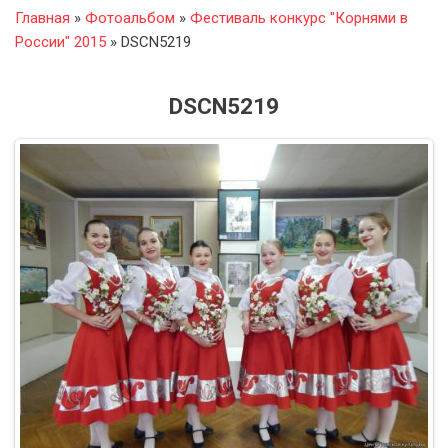
Главная
»
Фотоальбом
»
Фестиваль конкурс "Корнями в
России" 2015
» DSCN5219
DSCN5219