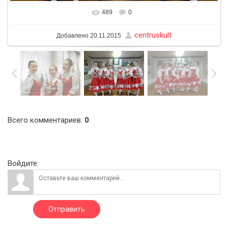
489
0
В реальном размере
1600x1200
/ 293.8Kb
centruskult
Добавлено
20.11.2015
Всего комментариев
:
0
Войдите:
Отправить