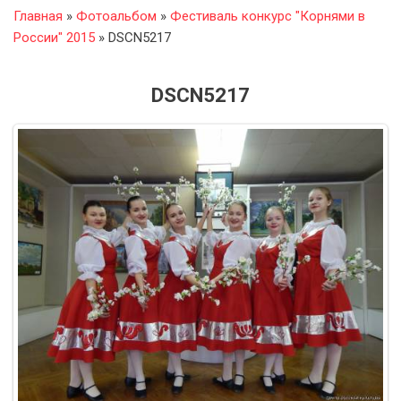
Главная
»
Фотоальбом
»
Фестиваль конкурс "Корнями в
России" 2015
» DSCN5217
DSCN5217