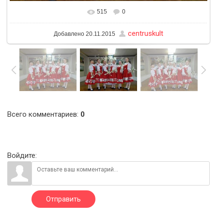
515
0
В реальном размере
1600x1200
/ 295.3Kb
centruskult
Добавлено
20.11.2015
Всего комментариев
:
0
Войдите:
Отправить