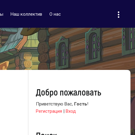
ты
Наш коллектив
О нас
Добро пожаловать
Приветствую Вас
,
Гость
!
Регистрация
|
Вход