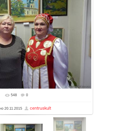
548
0
ьном размере
1600x1200
/ 333.0Kb
centruskult
но
20.11.2015