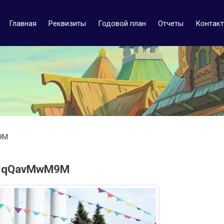
Главная
Реквизиты
Годовой план
Отчеты
Контак
9M
iqQavMwM9M