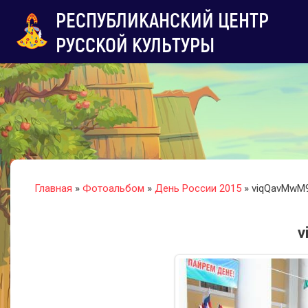
РЕСПУБЛИКАНСКИЙ ЦЕНТР
РУССКОЙ КУЛЬТУРЫ
Главная
»
Фотоальбом
»
День России 2015
» viqQavMwM
v