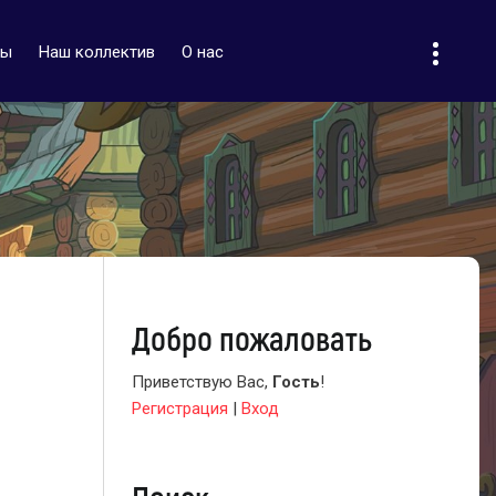
ты
Наш коллектив
О нас
Добро пожаловать
Приветствую Вас
,
Гость
!
Регистрация
|
Вход