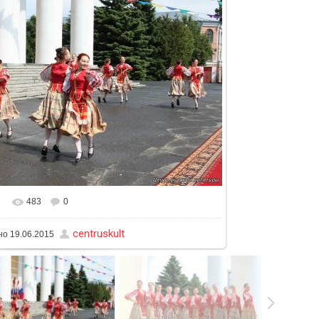
483
0
льном размере
1280x853
/ 331.8Kb
centruskult
но
19.06.2015