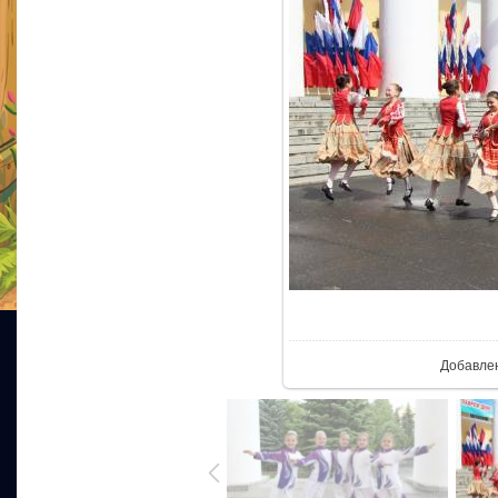
В реа
Добавле