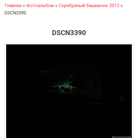
Главная
»
Фотоальбом
»
Серебряный башмачок 2015
»
DSCN3390
DSCN3390