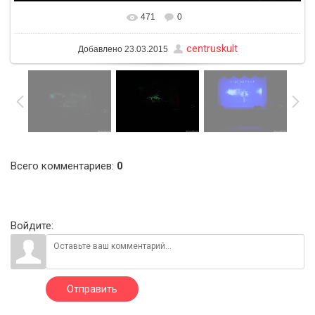
471
0
В реальном размере
1600x1200
/ 55.2Kb
centruskult
Добавлено
23.03.2015
Всего комментариев
:
0
Войдите:
Отправить