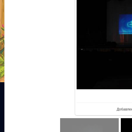
В реа
Добавле