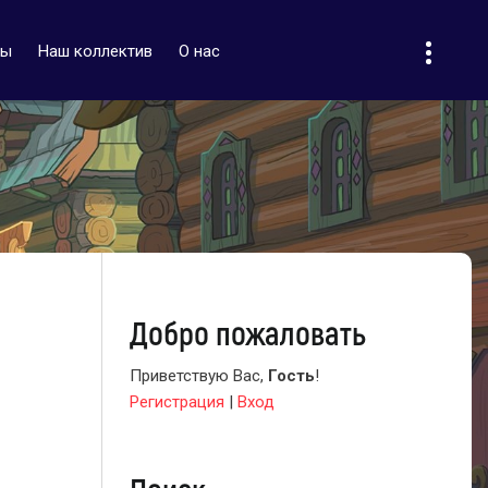
ты
Наш коллектив
О нас
Добро пожаловать
Приветствую Вас
,
Гость
!
Регистрация
|
Вход