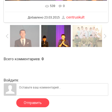
539
0
В реальном размере
1600x1200
/ 212.2Kb
centruskult
Добавлено
23.03.2015
Всего комментариев
:
0
Войдите:
Отправить