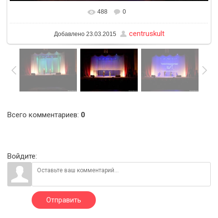
488
0
В реальном размере
1600x1200
/ 157.6Kb
centruskult
Добавлено
23.03.2015
Всего комментариев
:
0
Войдите:
Отправить