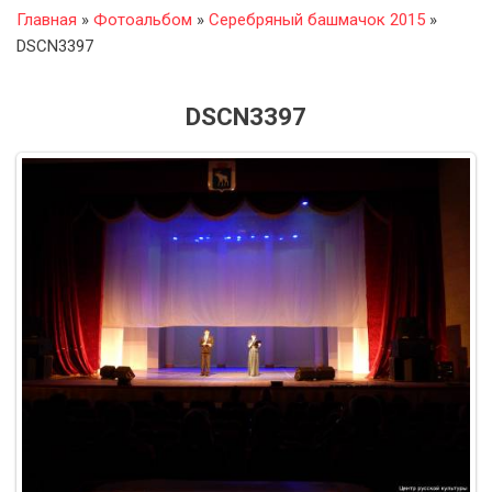
Главная
»
Фотоальбом
»
Серебряный башмачок 2015
»
DSCN3397
DSCN3397