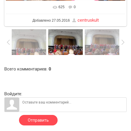
625
0
В реальном размере
1600x1200
/ 241.7Kb
centruskult
Добавлено
27.05.2016
Всего комментариев
:
0
Войдите:
Отправить