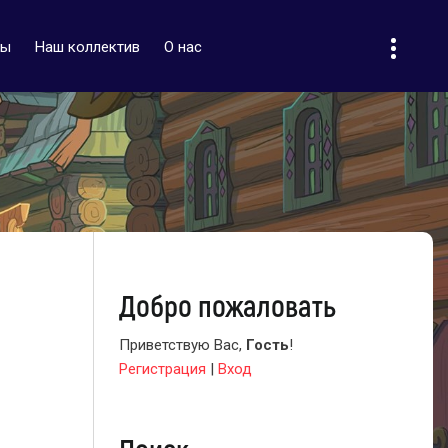
ты
Наш коллектив
О нас
Добро пожаловать
Приветствую Вас
,
Гость
!
Регистрация
|
Вход