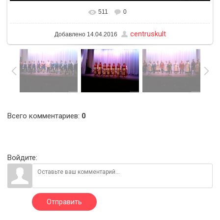
511
0
В реальном размере
1600x1200
/ 174.2Kb
centruskult
Добавлено
14.04.2016
Всего комментариев
:
0
Войдите:
Отправить