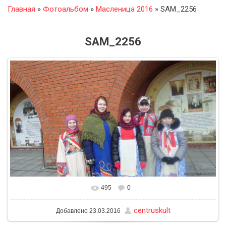
Главная
»
Фотоальбом
»
Масленица 2016
» SAM_2256
SAM_2256
495
0
В реальном размере
1600x900
/ 304.9Kb
centruskult
Добавлено
23.03.2016